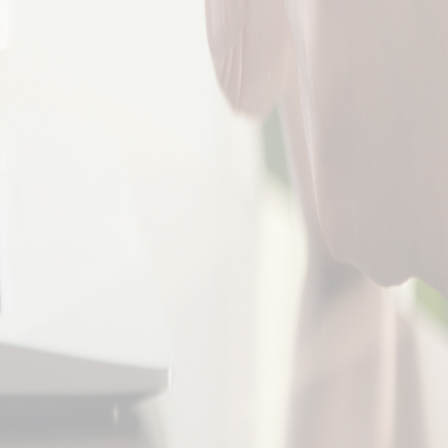
Mejoras la coord
e sientes mejor, te
Incrementas tu
Perfeccionas tu equi
esta