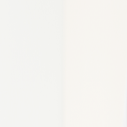
poral, concentración,
ntos y secuencias que
s
principios básicos
:
ntos