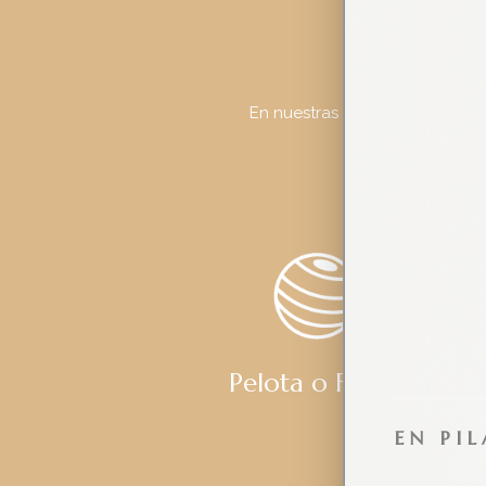
En nuestras clases de Pilates M
Pelota o Fitball
EN PI