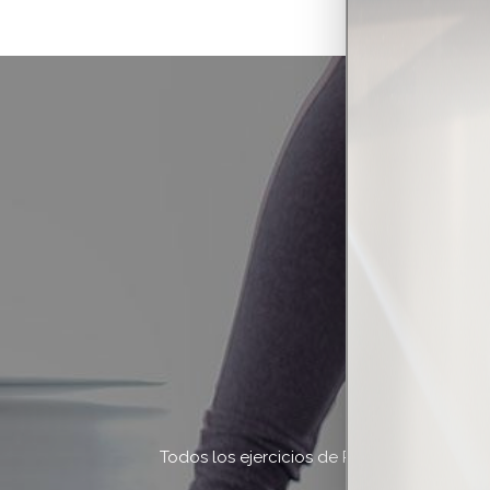
Todos los ejercicios de Pilates están des
practicando Pilate