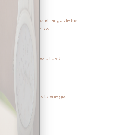
inación
Aumentas el rango de tus
movimientos
 fuerza
Ganas flexibilidad
librio y
bilidad
Alimentas tu energía