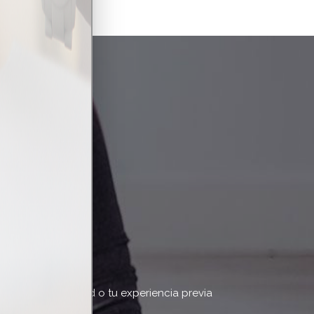
A
No importa tu edad o tu experiencia previa
y condición física.