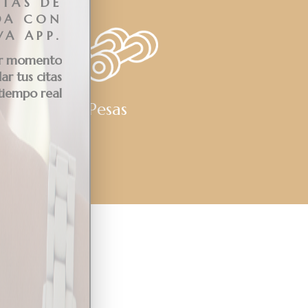
TAS DE
IDA CON
VA APP.
ier momento
ar tus citas
 tiempo real
Pesas