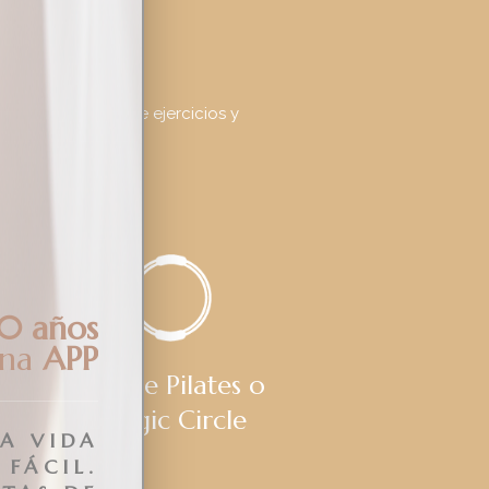
alizar infinidad de ejercicios y
0 años
una
APP
Aro de Pilates o
Magic Circle
LA VIDA
 FÁCIL.