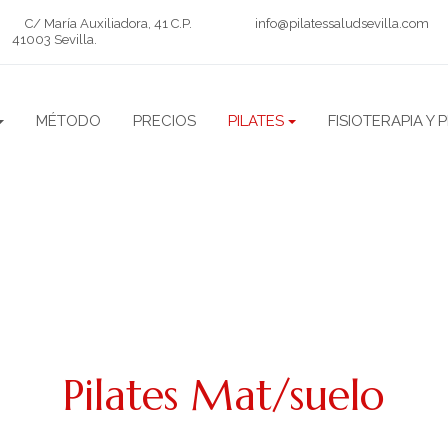
C/ María Auxiliadora, 41 C.P.
info@pilatessaludsevilla.com
41003 Sevilla
.
MÉTODO
PRECIOS
PILATES
FISIOTERAPIA Y 
Pilates Mat/suelo