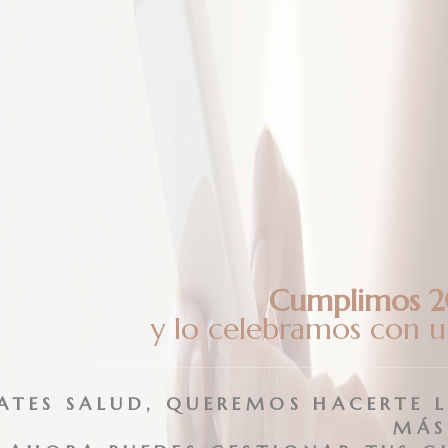
Equipamiento en las clases
at o Pilates Suelo utilizamos implementos que nos sirven para re
progresiones que nos ayudan a lograr los objetivos buscados.
Cumplimos 2
y lo celebramos con 
Rodillo o Foam
Roller
LATES SALUD, QUEREMOS HACERTE 
MÁS